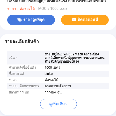
Cable กับการส่งสัญญาณที่แข็งแรง สายไฟฟ้าอิเล็กทรอนิกส์
อุตสาหกรรม
ราคา：ต่อรองได้
MOQ：1000 เมตร
ราคาถูกที่สุด
ติดต่อตอนนี้
รายละเอียดสินค้า
,
สายเคเบิล profibus ทองแดงกระป๋อง
เน้น ๆ
,
สายอิเล็กทรอนิกส์อุตสาหกรรมหลายแกน
สายส่งสัญญาณแข็งแรง
จำนวนสั่งซื้อขั้นต่ำ
1000 เมตร
ชื่อแบรนด์
Linke
ราคา
ต่อรองได้
รายละเอียดการบรรจุ
ตามความต้องการ
สถานที่กำเนิด
กวางดง, จีน
ดูเพิ่มเติม