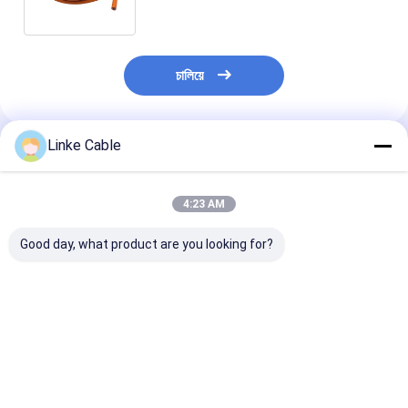
อิเล็กทรอนิกส์อุตสาหกรรม
চালিয়ে
Linke Cable
แนะนำผลิตภัณฑ์
4:23 AM
Good day, what product are you looking for?
สายพัดลม PVC กันไฟ
สายควบคุมสายนํา
สายกระป๋อง สาย
สายพัดลมพัดลมสําหรับ
ทองแดง TPU สําหรับ
สําหรับอุปกรณ์เค
อุปกรณ์การแพทย์
การส่งพลังงาน
สายแพทย์ สาย
อุตสาหกรรมที่มีช่วง
อุตสาหกรรมสอง
อุณหภูมิที่กว้าง
ประสงค์
ราคาดีที่สุด
ราคาดีที่สุด
ราคาดีที่ส